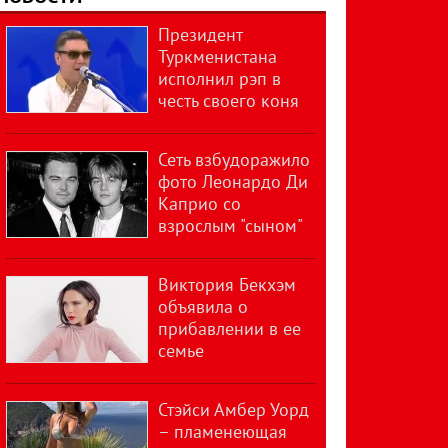
Президент
Туркменистана
исполнил рэп в
честь своего коня
Сеть взбудоражило
фото Леонардо Ди
Каприо со
взрослым "сыном"
Виктория Бекхэм
объявила о
прибавлении в ее
семье
Стэйси Амбер Уорд
– пламенеющая