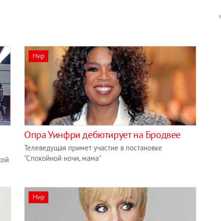
Мир
Опра Уинфри дебютирует на Бродвее
Телеведущая примет участие в постановке
"Спокойной ночи, мама"
кой
Мир