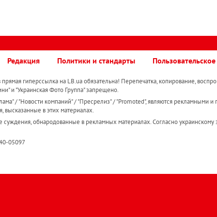
Редакция
Политики и стандарты
Пользовательское
прямая гиперссылка на LB.ua обязательна! Перепечатка, копирование, воспро
ини" и "Украинская Фото Группа" запрещено.
ама" / "Новости компаний" / "Пресрелиз" / "Promoted", являются рекламными и 
я, высказанные в этих материалах.
е суждения, обнародованные в рекламных материалах. Согласно украинскому з
R40-05097