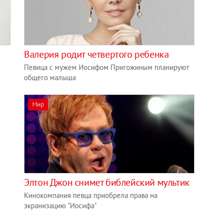
Валерия родит четвертого ребенка
Певица с мужем Иосифом Пригожиным планируют
общего малыша
Мир
Элтон Джон снимет библейский мультик
Кинокомпания певца приобрела права на
экранизацию "Иосифа"