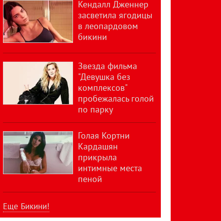
Кендалл Дженнер
засветила ягодицы
в леопардовом
бикини
Звезда фильма
"Девушка без
комплексов"
пробежалась голой
по парку
Голая Кортни
Кардашян
прикрыла
интимные места
пеной
Еще Бикини!