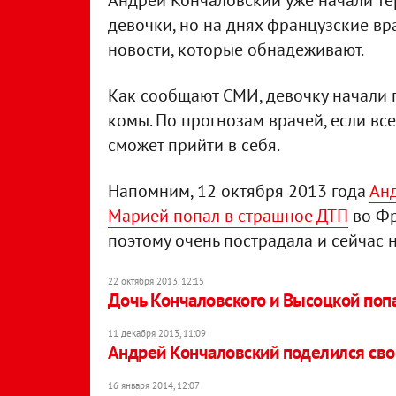
Андрей Кончаловский уже начали те
девочки, но на днях французские в
новости, которые обнадеживают.
Как сообщают СМИ, девочку начали 
комы. По прогнозам врачей, если все
сможет прийти в себя.
Напомним, 12 октября 2013 года
Анд
Марией попал в страшное ДТП
во Фр
поэтому очень пострадала и сейчас 
22 октября 2013, 12:15
Дочь Кончаловского и Высоцкой попа
11 декабря 2013, 11:09
Андрей Кончаловский поделился св
16 января 2014, 12:07