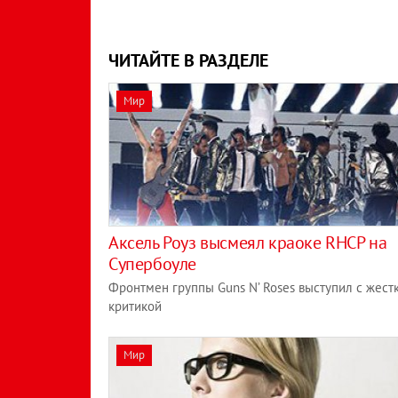
ЧИТАЙТЕ В РАЗДЕЛЕ
Мир
Аксель Роуз высмеял краоке RHCP на
Супербоуле
Фронтмен группы Guns N’ Roses выступил с жест
критикой
Мир