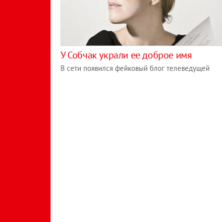
У Собчак украли ее доброе имя
В сети появился фейковый блог телеведущей