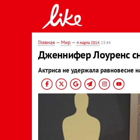
Главная
—
Мир
—
4 марта 2014
, 13:44
Дженнифер Лоуренс сн
Актриса не удержала равновесие н