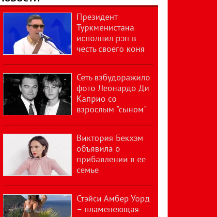
Президент
Туркменистана
исполнил рэп в
честь своего коня
Сеть взбудоражило
фото Леонардо Ди
Каприо со
взрослым "сыном"
Виктория Бекхэм
объявила о
прибавлении в ее
семье
Стэйси Амбер Уорд
– пламенеющая