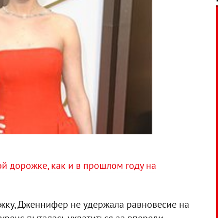
й дорожке, как и в прошлом году на
жку, Дженнифер не удержала равновесие на