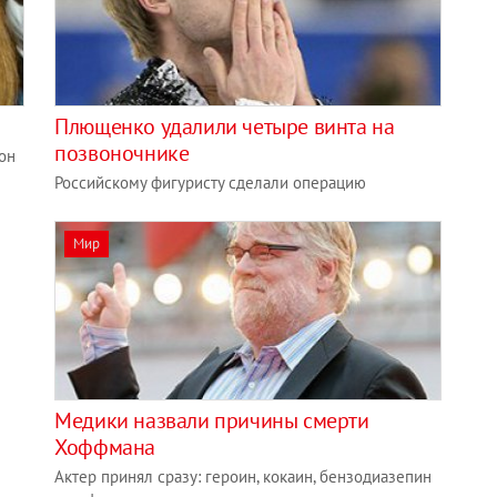
Плющенко удалили четыре винта на
позвоночнике
он
Российскому фигуристу сделали операцию
Мир
Медики назвали причины смерти
Хоффмана
Актер принял сразу: героин, кокаин, бензодиазепин