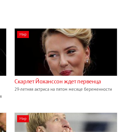
Мир
Скарлет Йоханссон ждет первенца
29-летняя актриса на пятом месяце беременности
я
Мир