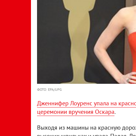
ФОТО: EPA/UPG
Дженнифер Лоуренс упала на красно
церемонии вручения Оскара
.
Выходя из машины на красную доро