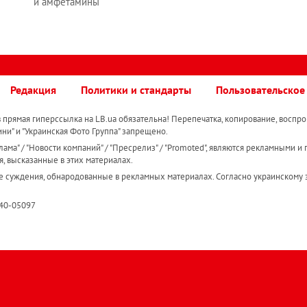
и амфетамины
Редакция
Политики и стандарты
Пользовательское
прямая гиперссылка на LB.ua обязательна! Перепечатка, копирование, воспро
ини" и "Украинская Фото Группа" запрещено.
ама" / "Новости компаний" / "Пресрелиз" / "Promoted", являются рекламными и 
я, высказанные в этих материалах.
е суждения, обнародованные в рекламных материалах. Согласно украинскому з
R40-05097