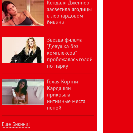
Кендалл Дженнер
засветила ягодицы
в леопардовом
бикини
Звезда фильма
"Девушка без
комплексов"
пробежалась голой
по парку
Голая Кортни
Кардашян
прикрыла
интимные места
пеной
Еще Бикини!