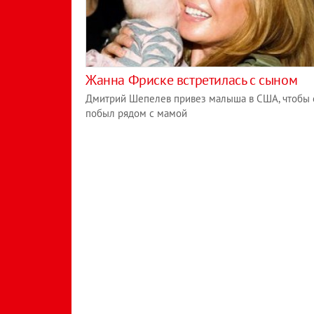
Жанна Фриске встретилась с сыном
Дмитрий Шепелев привез малыша в США, чтобы 
побыл рядом с мамой