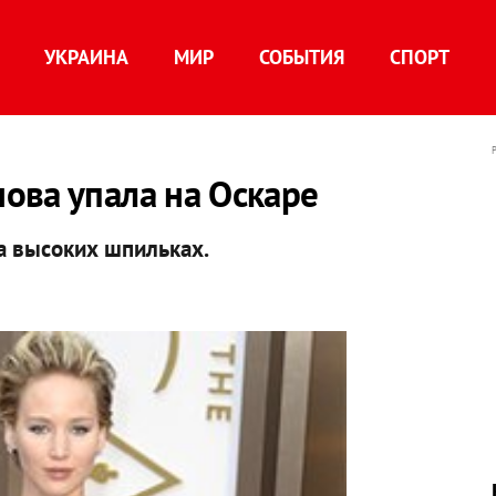
УКРАИНА
МИР
СОБЫТИЯ
СПОРТ
ова упала на Оскаре
а высоких шпильках.