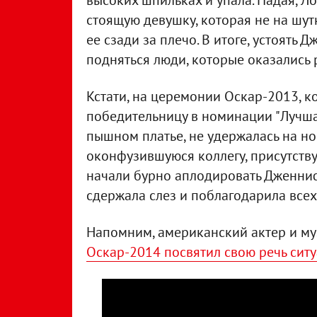
высоких шпильках и упала. Падая, Л
стоящую девушку, которая не на шутк
ее сзади за плечо. В итоге, устоять 
подняться люди, которые оказались 
Кстати, на церемонии Оскар-2013, к
победительницу в номинации "Лучшая
пышном платье, не удержалась на но
оконфузившуюся коллегу, присутству
начали бурно аплодировать Дженниф
сдержала слез и поблагодарила всех
Напомним, американский актер и м
Оскар-2014 посвятил свою речь ситу