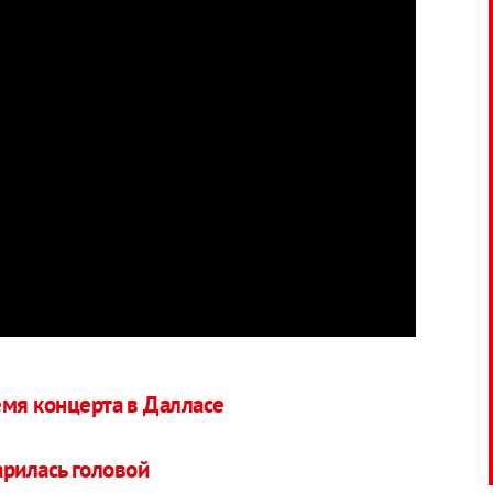
емя концерта в Далласе
арилась головой