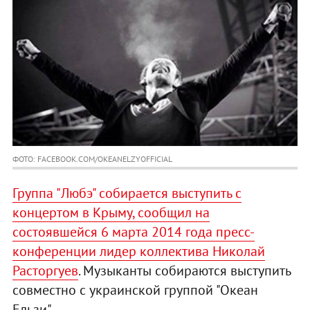
ФОТО: FACEBOOK.COM/OKEANELZYOFFICIAL
Группа "Любэ" собирается выступить с
концертом в Крыму, сообщил на
состоявшейся 6 марта 2014 года пресс-
конференции лидер коллектива Николай
Расторгуев
. Музыканты собираются выступить
совместно с украинской группой "Океан
Ельзи".