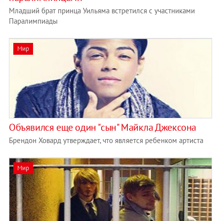
Младший брат принца Уильяма встретился с участниками
Паралимпиады
Мир
Объявился еще один "сын" Майкла Джексона
Брендон Ховард утверждает, что является ребенком артиста
Мир