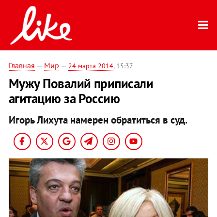
Главная
—
Мир
—
24 марта 2014
, 15:37
Мужу Повалий приписали
агитацию за Россию
Игорь Лихута намерен обратиться в суд.