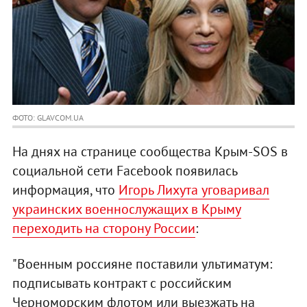
ФОТО: GLAVCOM.UA
На днях на странице сообщества Крым-SOS в
социальной сети Facebook появилась
информация, что
Игорь Лихута уговаривал
украинских военнослужащих в Крыму
переходить на сторону России
:
"Военным россияне поставили ультиматум:
подписывать контракт с российским
Черноморским флотом или выезжать на