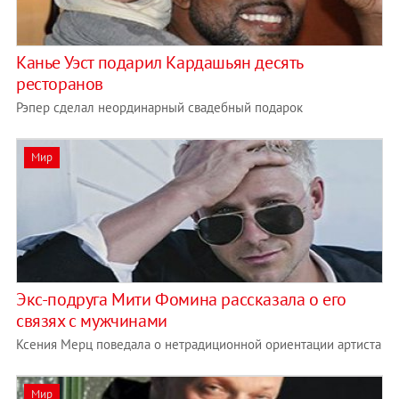
Канье Уэст подарил Кардашьян десять
ресторанов
Рэпер сделал неординарный свадебный подарок
Мир
Экс-подруга Мити Фомина рассказала о его
связях с мужчинами
Ксения Мерц поведала о нетрадиционной ориентации артиста
Мир