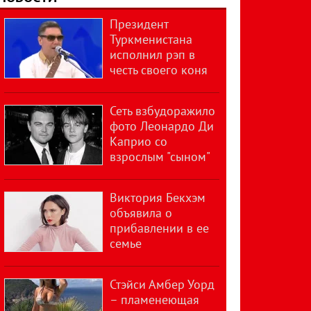
Президент
Туркменистана
исполнил рэп в
честь своего коня
Сеть взбудоражило
фото Леонардо Ди
Каприо со
взрослым "сыном"
Виктория Бекхэм
объявила о
прибавлении в ее
семье
Стэйси Амбер Уорд
– пламенеющая