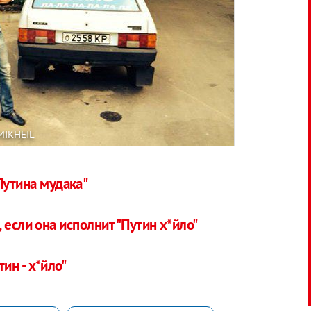
MIKHEIL
Путина мудака"
 если она исполнит "Путин х*йло"
ин - х*йло"