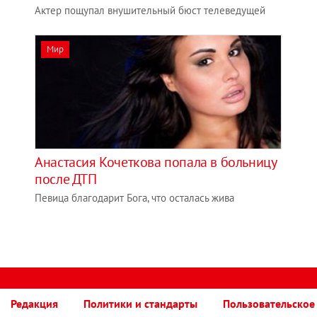
Актер пощупал внушительный бюст телеведущей
Мир
Анастасия Кочеткова попала в больницу
после ДТП
Певица благодарит Бога, что осталась жива
Редакция
Политики и стандарты
Пользовательское