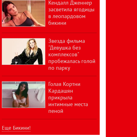
Кендалл Дженнер
засветила ягодицы
в леопардовом
бикини
Звезда фильма
"Девушка без
комплексов"
пробежалась голой
по парку
Голая Кортни
Кардашян
прикрыла
интимные места
пеной
Еще Бикини!