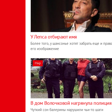
У Лепса отбирают имя
Более того, у шансонье хотят забрать еще и прав
его изображение
Мир
В дом Волочковой нагрянула полиция
Чуткий сон балерины нарушили чьи-то шаги