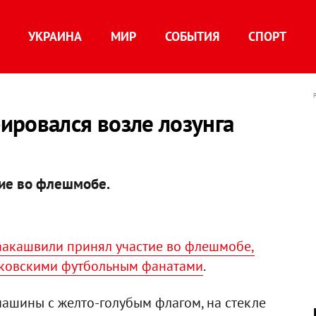
УКРАИНА
МИР
СОБЫТИЯ
СПОРТ
ировался возле лозунга
тие во флешмобе.
аакашвили принял участие во флешмобе,
ьковскими футбольным фанатами
.
ашины с желто-голубым флагом, на стекле