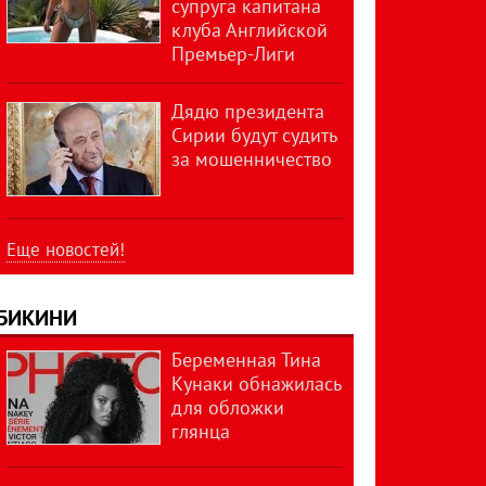
супруга капитана
клуба Английской
Премьер-Лиги
Дядю президента
Сирии будут судить
за мошенничество
Еще новостей!
БИКИНИ
Беременная Тина
Кунаки обнажилась
для обложки
глянца