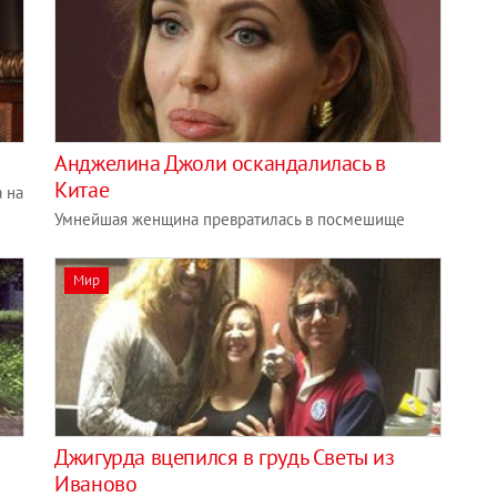
Анджелина Джоли оскандалилась в
Китае
а на
Умнейшая женщина превратилась в посмешище
Мир
Джигурда вцепился в грудь Светы из
Иваново