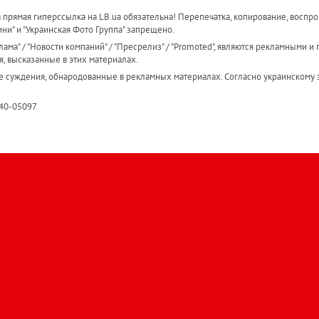
прямая гиперссылка на LB.ua обязательна! Перепечатка, копирование, воспро
ини" и "Украинская Фото Группа" запрещено.
ама" / "Новости компаний" / "Пресрелиз" / "Promoted", являются рекламными и 
я, высказанные в этих материалах.
е суждения, обнародованные в рекламных материалах. Согласно украинскому з
R40-05097