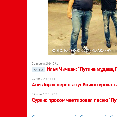
ФОТО: FACEBOOK.COM/SAAKASHVILI
21 апреля 2014, 09:14
Илья Чичкан: "Путина мудака, 
ВИДЕО
26 мая 2014, 11:11
Ани Лорак перестанут бойкотировать,
03 июня 2014, 18:16
Суркис прокомментировал песню "Пут