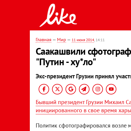
Главная
—
Мир
—
11 июня 2014
, 14:11
Саакашвили сфотограф
"Путин - ху*ло"
Экс-президент Грузии принял учас
Бывший президент Грузии Михаил С
инициированного в свое время хар
Политик сфотографировался возле м