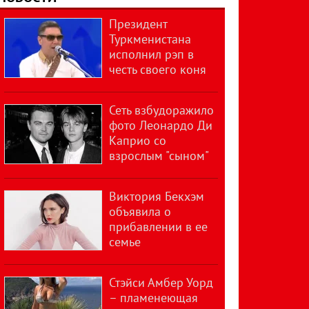
Президент
Туркменистана
исполнил рэп в
честь своего коня
Сеть взбудоражило
фото Леонардо Ди
Каприо со
взрослым "сыном"
Виктория Бекхэм
объявила о
прибавлении в ее
семье
Стэйси Амбер Уорд
– пламенеющая