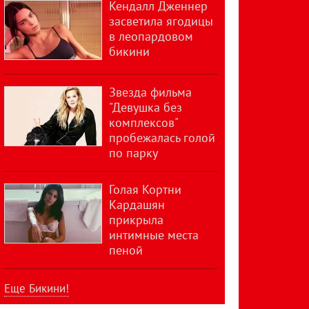
Кендалл Дженнер
засветила ягодицы
в леопардовом
бикини
Звезда фильма
"Девушка без
комплексов"
пробежалась голой
по парку
Голая Кортни
Кардашян
прикрыла
интимные места
пеной
Еще Бикини!