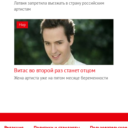
Латвия запретила въезжать в страну российским
артистам
Мир
Витас во второй раз станет отцом
Жена артиста уже на пятом месяце беременности
Редакция
Политики и стандарты
Пользовательское