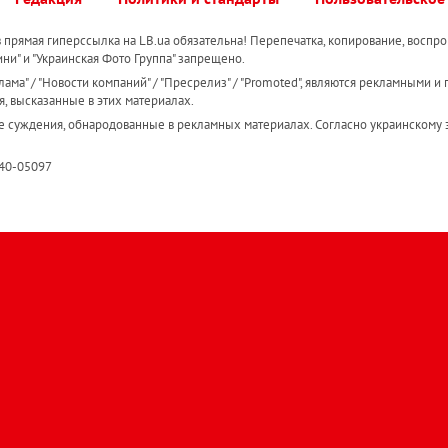
прямая гиперссылка на LB.ua обязательна! Перепечатка, копирование, воспро
ини" и "Украинская Фото Группа" запрещено.
ама" / "Новости компаний" / "Пресрелиз" / "Promoted", являются рекламными и 
я, высказанные в этих материалах.
е суждения, обнародованные в рекламных материалах. Согласно украинскому з
R40-05097