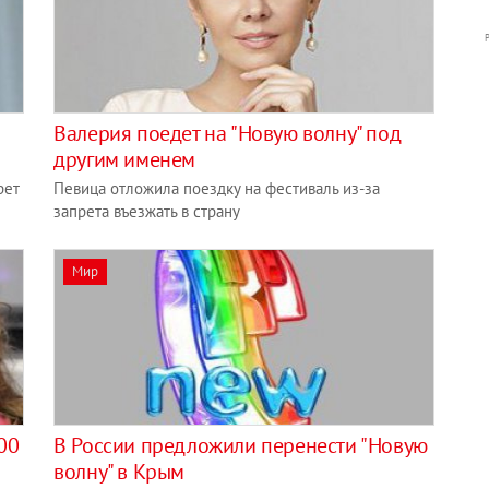
Валерия поедет на "Новую волну" под
другим именем
рет
Певица отложила поездку на фестиваль из-за
запрета въезжать в страну
Мир
00
В России предложили перенести "Новую
волну" в Крым