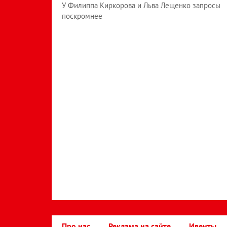
У Филиппа Киркорова и Льва Лещенко запросы
поскромнее
Про нас
Реклама на сайте
Ивенты