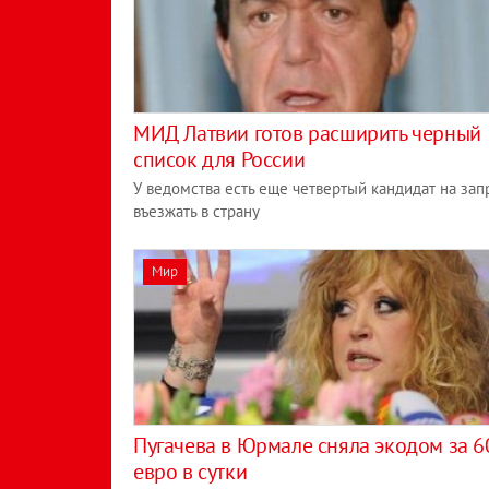
МИД Латвии готов расширить черный
список для России
У ведомства есть еще четвертый кандидат на зап
въезжать в страну
Мир
Пугачева в Юрмале сняла экодом за 6
евро в сутки