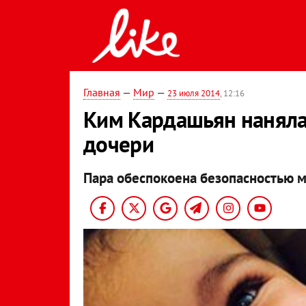
Главная
—
Мир
—
23 июля 2014
, 12:16
Ким Кардашьян наняла
дочери
Пара обеспокоена безопасностью 