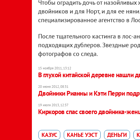
Чтобы оградить дочь от назойливых 
двойников и для Норт, и для ее няни
специализированное агентство в Лос-
После тщательного кастинга в лос-а
подходящих дублеров. Звездные роди
фотографов со следа.
15 ноября 2011, 13:12
В глухой китайской деревне нашли д
20 июня 2012, 08:31
Двойники Рианны и Кэти Перри под
19 июля 2013, 12:37
Киркоров спас своего двойника-жен
КАЗУС
КАНЬЕ УЭСТ
ДЕНЬГИ