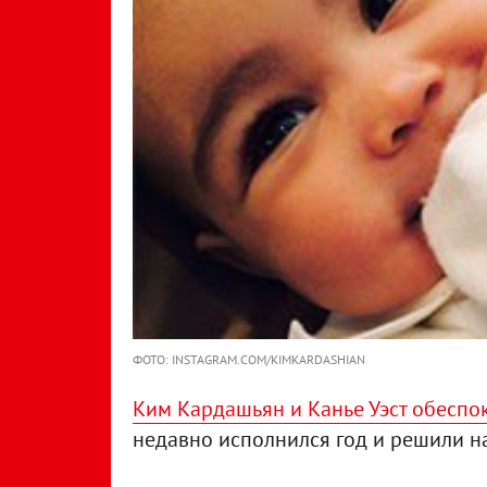
ФОТО: INSTAGRAM.COM/KIMKARDASHIAN
Ким Кардашьян и Канье Уэст обеспо
недавно исполнился год и решили на