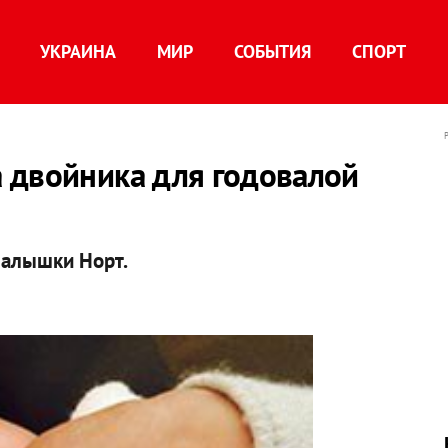
УКРАИНА
МИР
СОБЫТИЯ
СПОРТ
 двойника для годовалой
малышки Норт.