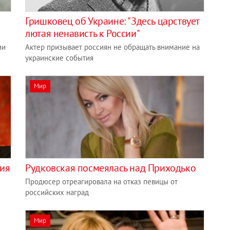
Гришковец об Украине: "Здесь царствует
лютая ненависть к России"
ии
Актер призывает россиян не обращать внимание на
украинские события
Мир
ция
Рудковская посмеялась над Приходько
Продюсер отреагировала на отказ певицы от
российских наград
Мир