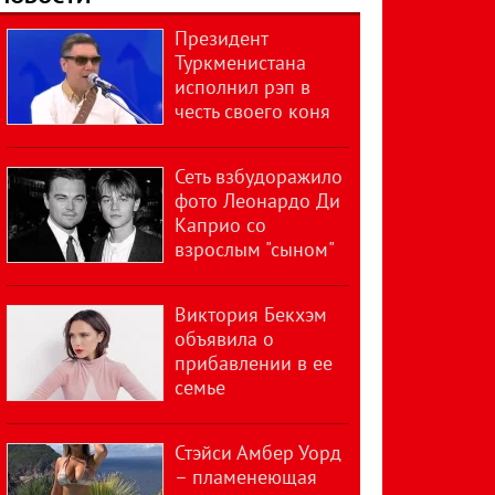
Президент
Туркменистана
исполнил рэп в
честь своего коня
Сеть взбудоражило
фото Леонардо Ди
Каприо со
взрослым "сыном"
Виктория Бекхэм
объявила о
прибавлении в ее
семье
Стэйси Амбер Уорд
– пламенеющая