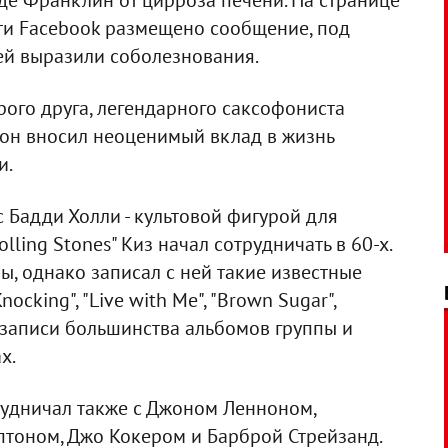
де Франклин от цирроза печени. На странице
сети Facebook размещено сообщение, под
ей выразили соболезнования.
ого друга, легендарного саксофониста
, он вносил неоценимый вклад в жизнь
и.
с Бадди Холли - культовой фигурой для
lling Stones" Киз начал сотрудничать в 60-х.
ы, однако записал с ней такие известные
ocking", "Live with Me", "Brown Sugar",
в записи большинства альбомов группы и
х.
удничал также с Джоном Ленноном,
тоном, Джо Кокером и Барброй Стрейзанд.