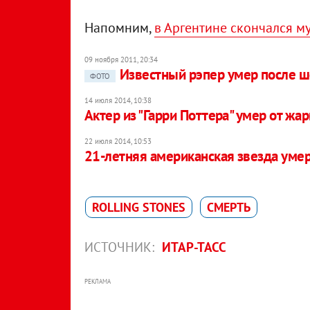
Напомним,
в Аргентине скончался му
09 ноября 2011, 20:34
Известный рэпер умер после ш
ФОТО
14 июля 2014, 10:38
Актер из "Гарри Поттера" умер от жа
22 июля 2014, 10:53
21-летняя американская звезда умер
ROLLING STONES
СМЕРТЬ
ИСТОЧНИК:
ИТАР-ТАСС
РЕКЛАМА