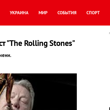
УКРАИНА
МИР
СОБЫТИЯ
СПОРТ
 "The Rolling Stones"
чени.