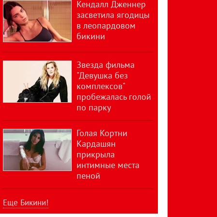
Кендалл Дженнер
засветила ягодицы
в леопардовом
бикини
Звезда фильма
"Девушка без
комплексов"
пробежалась голой
по парку
Голая Кортни
Кардашян
прикрыла
интимные места
пеной
Еще Бикини!