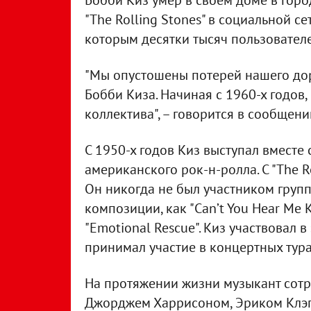
Бобби Киз умер в своем доме в горо
"The Rolling Stones" в социальной 
которым десятки тысяч пользовател
"Мы опустошены потерей нашего дор
Бобби Киза. Начиная с 1960-х годов
коллектива", – говорится в сообщени
С 1950-х годов Киз выступал вместе 
американского рок-н-ролла. С "The Ro
Он никогда не был участником групп
композиции, как "Can’t You Hear Me Kn
"Emotional Rescue". Киз участвовал 
принимал участие в концертных тура
На протяжении жизни музыкант сотр
Джорджем Харрисоном, Эриком Клэп