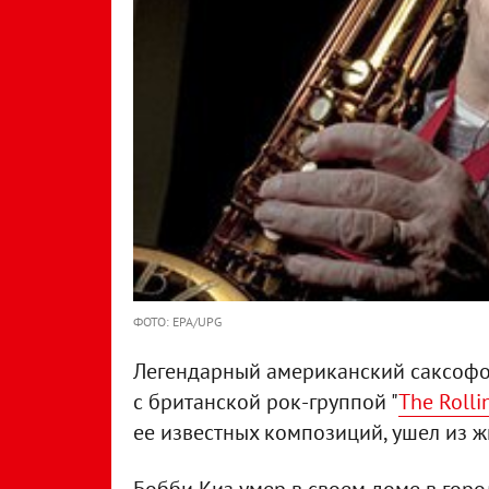
ФОТО: EPA/UPG
Легендарный американский саксофо
с британской рок-группой "
The Rolli
ее известных композиций, ушел из жи