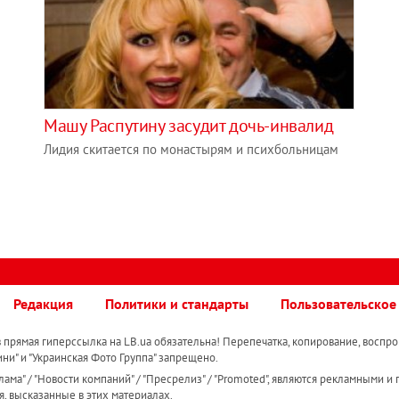
Машу Распутину засудит дочь-инвалид
Лидия скитается по монастырям и психбольницам
Редакция
Политики и стандарты
Пользовательское
прямая гиперссылка на LB.ua обязательна! Перепечатка, копирование, воспро
ини" и "Украинская Фото Группа" запрещено.
ама" / "Новости компаний" / "Пресрелиз" / "Promoted", являются рекламными и 
я, высказанные в этих материалах.