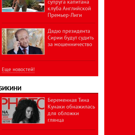
супруга капитана
клуба Английской
Премьер-Лиги
Дядю президента
Сирии будут судить
за мошенничество
Еще новостей!
БИКИНИ
Беременная Тина
Кунаки обнажилась
для обложки
глянца