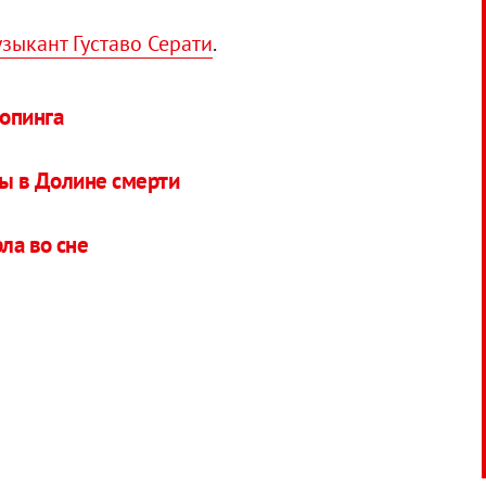
зыкант Густаво Серати
.
опинга
ры в Долине смерти
ла во сне