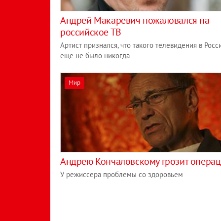
Андрей Макаревич пожаловался на
российское ТВ
Артист признался, что такого телевидения в Росс
еще не было никогда
Мир
Андрею Кончаловскому грозит опера
У режиссера проблемы со здоровьем