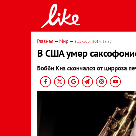
Главная
—
Мир
—
3 декабря 2014
, 15:52
В США умер саксофонист
Бобби Киз скончался от цирроза пе