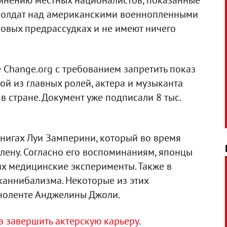
мнению местных националистов, показанные
 солдат над американскими военнопленными
овых предрассудках и не имеют ничего
 Change.org с требованием запретить показ
ой из главных ролей, актера и музыканта
в стране. Документ уже подписали 8 тыс.
нигах Луи Замперини, который во время
лену. Согласно его воспоминаниям, японцы
их медицинские эксперименты. Также в
каннибализма. Некоторые из этих
ноленте Анджелины Джоли.
 завершить актерскую карьеру
.