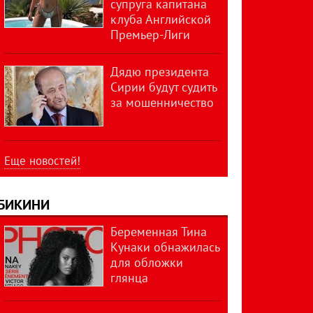
супруга капитана
клуба Английской
Премьер-Лиги
Дядю президента
Сирии будут судить
за мошенничество
Еще новостей!
БИКИНИ
Беременная Тина
Кунаки обнажилась
для обложки
глянца