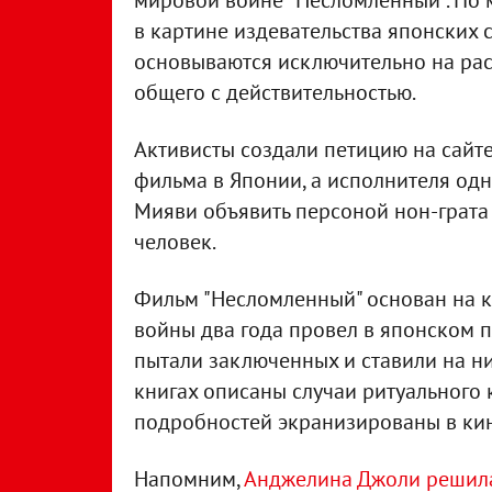
мировой войне "Несломленный". По 
в картине издевательства японских
основываются исключительно на рас
общего с действительностью.
Активисты создали петицию на сайте
фильма в Японии, а исполнителя одн
Мияви объявить персоной нон-грата 
человек.
Фильм "Несломленный" основан на к
войны два года провел в японском п
пытали заключенных и ставили на н
книгах описаны случаи ритуального 
подробностей экранизированы в ки
Напомним,
Анджелина Джоли решила