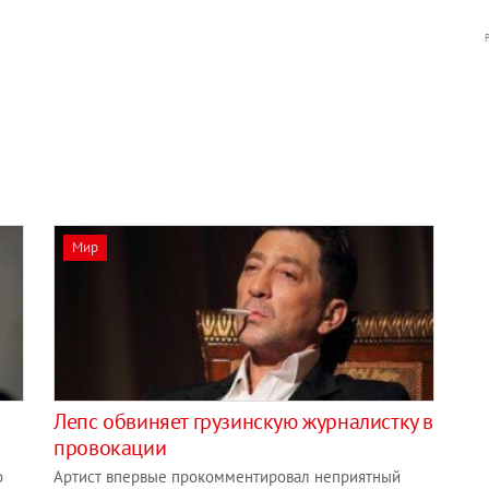
Мир
Лепс обвиняет грузинскую журналистку в
провокации
о
Артист впервые прокомментировал неприятный