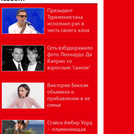
Президент
Туркменистана
исполнил рэп в
честь своего коня
Сеть взбудоражило
фото Леонардо Ди
Каприо со
взрослым "сыном"
Виктория Бекхэм
объявила о
прибавлении в ее
семье
Стэйси Амбер Уорд
– пламенеющая