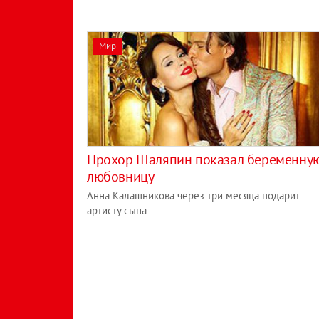
Мир
Прохор Шаляпин показал беременну
любовницу
Анна Калашникова через три месяца подарит
артисту сына