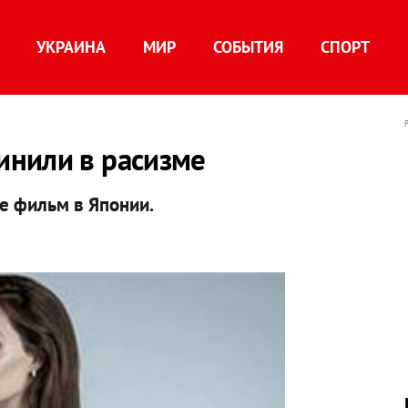
УКРАИНА
МИР
СОБЫТИЯ
СПОРТ
нили в расизме
е фильм в Японии.