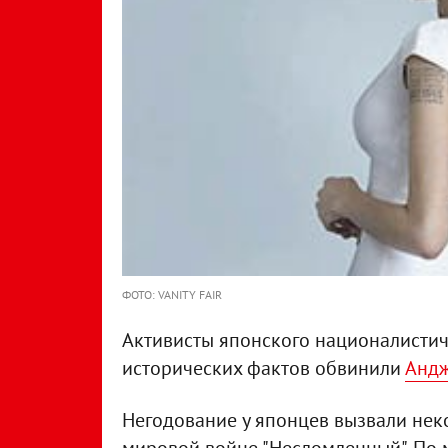
ФОТО: VANITY FAIR
Активисты японского националисти
исторических фактов обвинили
Андж
Негодование у японцев вызвали нек