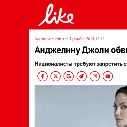
Главная
—
Мир
—
9 декабря 2014
, 17:16
Анджелину Джоли обви
Националисты требуют запретить е