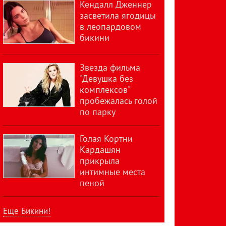
Кендалл Дженнер
засветила ягодицы
в леопардовом
бикини
Звезда фильма
"Девушка без
комплексов"
пробежалась голой
по парку
Голая Кортни
Кардашян
прикрыла
интимные места
пеной
Еще Бикини!