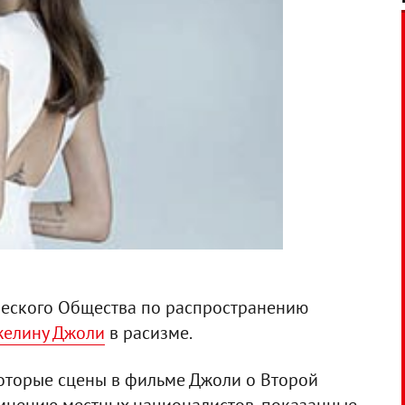
ческого Общества по распространению
елину Джоли
в расизме.
оторые сцены в фильме Джоли о Второй