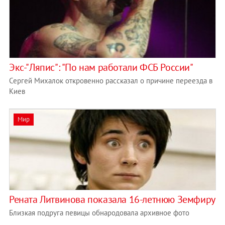
Экс-"Ляпис": "По нам работали ФСБ России"
Сергей Михалок откровенно рассказал о причине переезда в
Киев
Мир
Рената Литвинова показала 16-летнюю Земфиру
Близкая подруга певицы обнародовала архивное фото