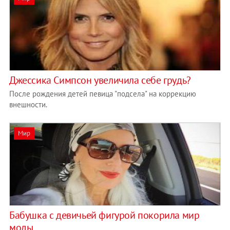
Джессика Симпсон увеличила себе грудь?
После рождения детей певица "подсела" на коррекцию
внешности.
Мир
Бабушка с девичьей фигурой покорила мир
моды