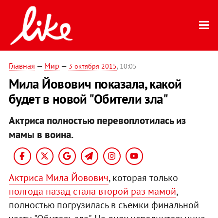
Главная
—
Мир
—
3 октября 2015
, 10:05
Мила Йовович показала, какой
будет в новой "Обители зла"
Актриса полностью перевоплотилась из
мамы в воина.
Актриса Мила Йовович
, которая только
полгода назад стала второй раз мамой
,
полностью погрузилась в съемки финальной