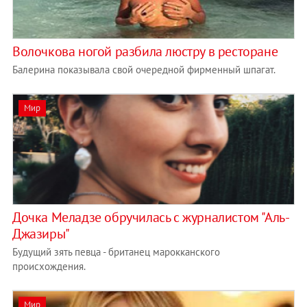
Волочкова ногой разбила люстру в ресторане
Балерина показывала свой очередной фирменный шпагат.
Мир
Дочка Меладзе обручилась с журналистом "Аль-
Джазиры"
Будущий зять певца - британец марокканского
происхождения.
Мир