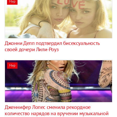
Мир
Джонни Депп подтвердил бисексуальность
своей дочери Лили-Роуз
Мир
Дженнифер Лопес сменила рекордное
количество нарядов на вручении музыкальной