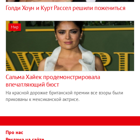
Голди Хоун и Курт Рассел решили пожениться
Мир
Сальма Хайек продемонстрировала
впечатляющий бюст
На красной дорожке британской премии все взоры были
прикованы к мексиканской актрисе.
Про нас
Реклама на сайте