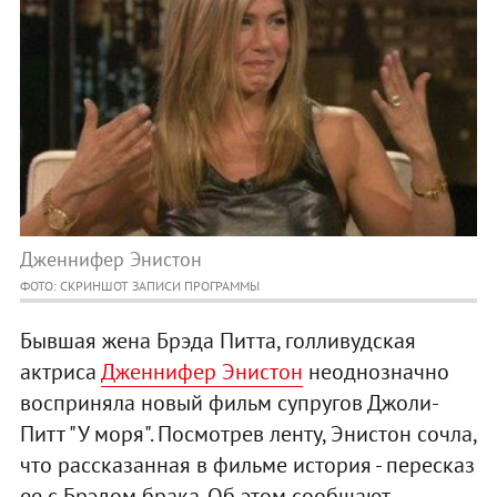
Дженнифер Энистон
ФОТО: СКРИНШОТ ЗАПИСИ ПРОГРАММЫ
Бывшая жена Брэда Питта, голливудская
актриса
Дженнифер Энистон
неоднозначно
восприняла новый фильм супругов Джоли-
Питт "У моря". Посмотрев ленту, Энистон сочла,
что рассказанная в фильме история - пересказ
ее с Брэдом брака. Об этом сообщают