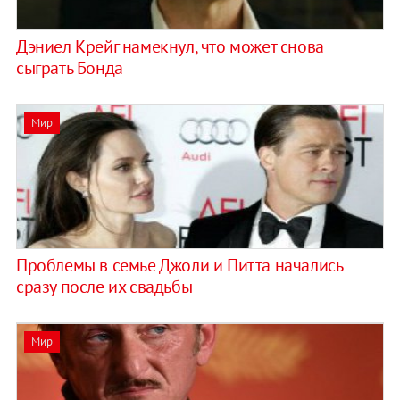
Дэниел Крейг намекнул, что может снова
сыграть Бонда
Мир
Проблемы в семье Джоли и Питта начались
сразу после их свадьбы
Мир