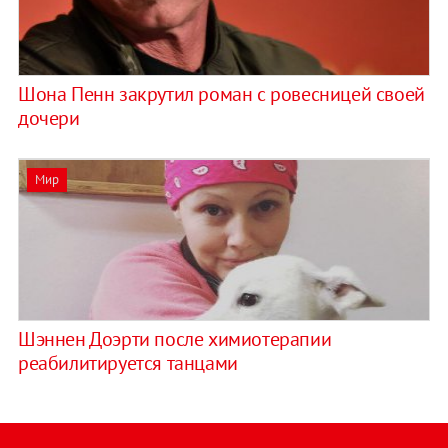
Шона Пенн закрутил роман с ровесницей своей
дочери
Мир
Шэннен Доэрти после химиотерапии
реабилитируется танцами