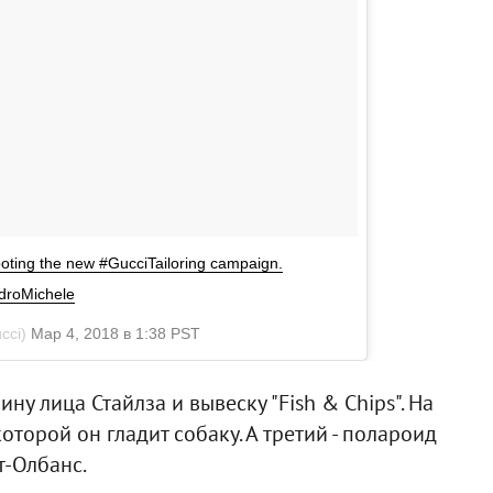
ooting the new #GucciTailoring campaign.
droMichele
cci)
Мар 4, 2018 в 1:38 PST
ну лица Стайлза и вывеску "Fish & Chips". На
оторой он гладит собаку. А третий - полароид
т-Олбанс.