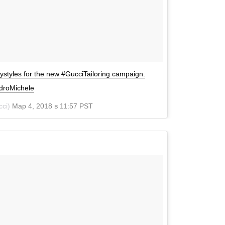
styles for the new #GucciTailoring campaign.
droMichele
ci)
Мар 4, 2018 в 11:57 PST