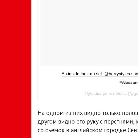
An inside look on set: @harrystyles sh
#Alessan
Публикация от
Gucci
(@gu
На одном из них видно только полови
другом видно его руку с перстнями, к
со съемок в английском городке Сен