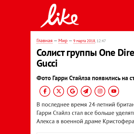
Главная
—
Мир
—
9 марта 2018
, 12:47
Солист группы One Dir
Gucci
Фото Гарри Стайлза появились на с
В последнее время 24-летний брита
Гарри Стайлз стал все больше уделять
Алекса в военной драме Кристофера