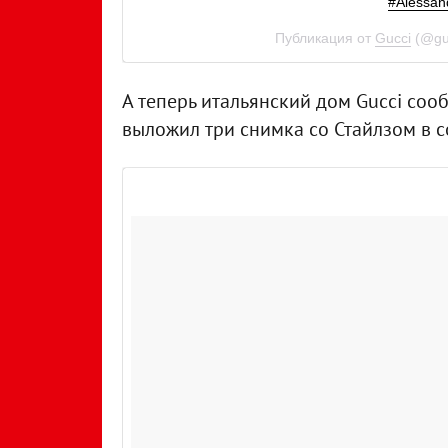
#Alessan
Публикация от
Gucci
(@gu
А теперь итальянский дом Gucci сооб
выложил три снимка со Стайлзом в с