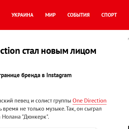
УКРАИНА
МИР
СОБЫТИЯ
СПОРТ
ection стал новым лицом
транице бренда в Instagram
нский певец и солист группы
One Direction
 время не только музыке. Так, он сыграл
 Нолана "Дюнкерк".