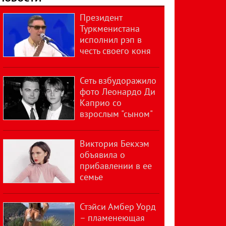
Президент
Туркменистана
исполнил рэп в
честь своего коня
Сеть взбудоражило
фото Леонардо Ди
Каприо со
взрослым "сыном"
Виктория Бекхэм
объявила о
прибавлении в ее
семье
Стэйси Амбер Уорд
– пламенеющая