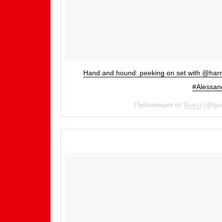
Hand and hound: peeking on set with @harry
#Alessan
Публикация от
Gucci
(@guc