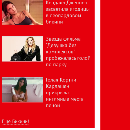
Кендалл Дженнер
засветила ягодицы
в леопардовом
бикини
Звезда фильма
"Девушка без
комплексов"
пробежалась голой
по парку
Голая Кортни
Кардашян
прикрыла
интимные места
пеной
Еще Бикини!