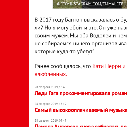
ФОТО: INSTAGRAM.COM/EMMALEEB
В 2017 году Бантон высказалась о бу
ли? Но я могу обойти это. Он уже на
своим мужем. Мы оба Водолеи и нем
не собираемся ничего организовывать
которые куда-то убегут".
Ранее сообщалось, что
Кэти Перри и
влюбленных.
28 февраля 2019, 16:45
Леди Гага прокомментировала роман
28 февраля 2019, 15:19
Самый высокооплачиваемый музыкант
28 февраля 2019, 09:49
Памела Андерсон снова собралась п