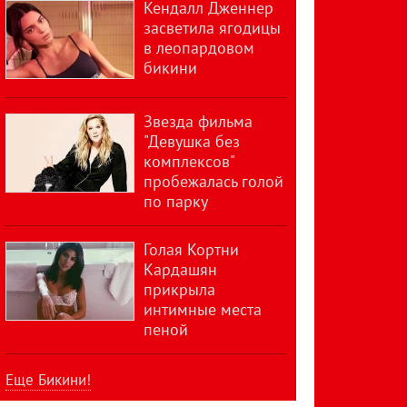
Кендалл Дженнер
засветила ягодицы
в леопардовом
бикини
Звезда фильма
"Девушка без
комплексов"
пробежалась голой
по парку
Голая Кортни
Кардашян
прикрыла
интимные места
пеной
Еще Бикини!