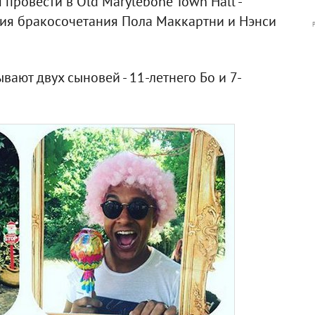
ровести в Old Marylebone Town Hall -
ния бракосочетания Пола Маккартни и Нэнси
ают двух сыновей - 11-летнего Бо и 7-