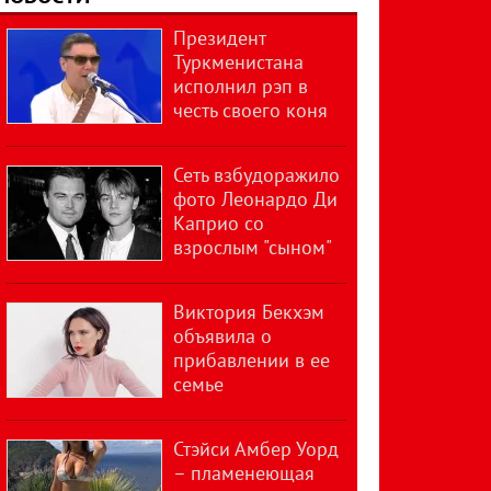
Президент
Туркменистана
исполнил рэп в
честь своего коня
Сеть взбудоражило
фото Леонардо Ди
Каприо со
взрослым "сыном"
Виктория Бекхэм
объявила о
прибавлении в ее
семье
Стэйси Амбер Уорд
– пламенеющая