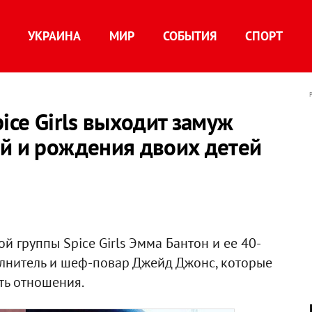
УКРАИНА
МИР
СОБЫТИЯ
СПОРТ
ice Girls выходит замуж
ий и рождения двоих детей
ой группы Spice Girls Эмма Бантон и ее 40-
лнитель и шеф-повар Джейд Джонс, которые
ть отношения.