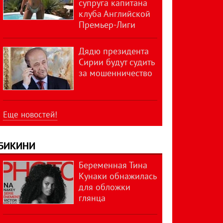
супруга капитана
клуба Английской
Премьер-Лиги
Дядю президента
Сирии будут судить
за мошенничество
Еще новостей!
БИКИНИ
Беременная Тина
Кунаки обнажилась
для обложки
глянца