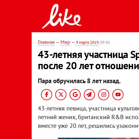
Главная
—
Мир
—
9 марта 2019
, 09:36
43-летняя участница Sp
после 20 лет отношен
Пара обручилась 8 лет назад.
43-летняя певица, участница культов
летний жених, британский R&B испо
вместе уже 20 лет, решились узакони