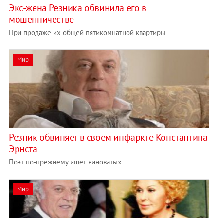
Экс-жена Резника обвинила его в
мошенничестве
При продаже их общей пятикомнатной квартиры
Мир
Резник обвиняет в своем инфаркте Константина
Эрнста
Поэт по-прежнему ищет виноватых
Мир