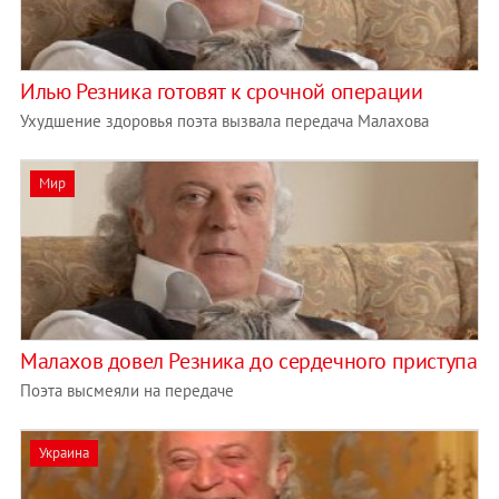
Илью Резника готовят к срочной операции
Ухудшение здоровья поэта вызвала передача Малахова
Мир
Малахов довел Резника до сердечного приступа
Поэта высмеяли на передаче
Украина