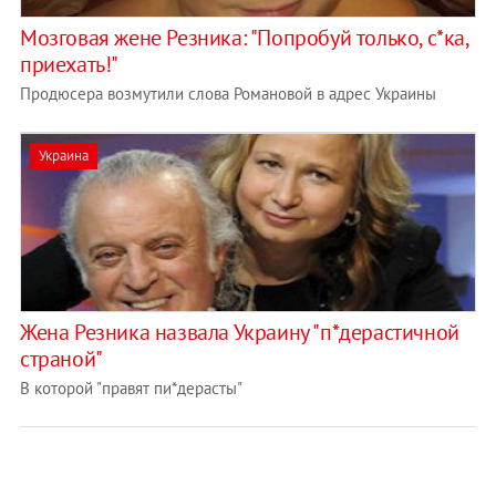
Мозговая жене Резника: "Попробуй только, с*ка,
приехать!"
Продюсера возмутили слова Романовой в адрес Украины
Украина
Жена Резника назвала Украину "п*дерастичной
страной"
В которой "правят пи*дерасты"