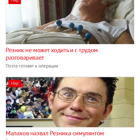
Мир
Резник не может ходить и с трудом
разговаривает
Поэта готовят к операции
Мир
Малахов назвал Резника симулянтом