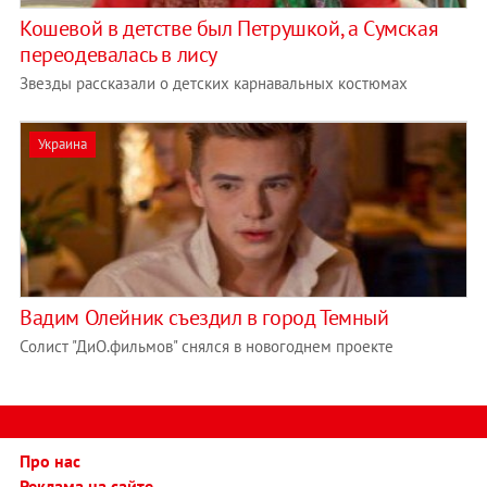
Кошевой в детстве был Петрушкой, а Сумская
переодевалась в лису
Звезды рассказали о детских карнавальных костюмах
Украина
Вадим Олейник съездил в город Темный
Солист "ДиО.фильмов" снялся в новогоднем проекте
Про нас
Реклама на сайте