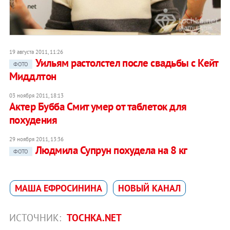
19 августа 2011, 11:26
​Уильям растолстел после свадьбы с Кейт
ФОТО
Миддлтон
03 ноября 2011, 18:13
Актер Бубба Смит умер от таблеток для
похудения
29 ноября 2011, 13:36
Людмила Супрун похудела на 8 кг
ФОТО
МАША ЕФРОСИНИНА
НОВЫЙ КАНАЛ
ИСТОЧНИК:
TOCHKA.NET