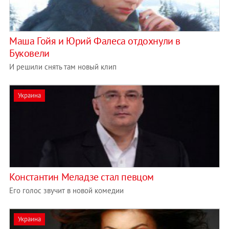
Маша Гойя и Юрий Фалеса отдохнули в
Буковели
И решили снять там новый клип
Украина
Константин Меладзе стал певцом
Его голос звучит в новой комедии
Украина