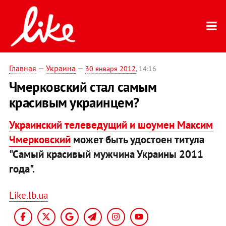
Главная
—
Украина
—
30 января 2012
, 14:16
Чмерковский стал самым
красивым украинцем?
Украинский телеведущий и шоумен Максим
Чмерковский
может быть удостоен титула
"Самый красивый мужчина Украины 2011
года".
Like.lb.ua