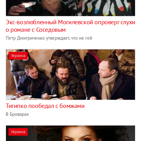
Экс-возлюбленный Могилевской опроверг слухи
о романе с Соседовым
Петр Дмитриченко утверждает, что не гей
Украина
Тигипко пообедал с бомжами
В Броварах
Украина