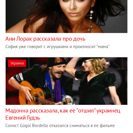
Ани Лорак рассказала про дочь
София уже говорит с игрушками и произносит "мама"
Украина
Мадонна рассказала, как ее "отшил" украинец
Евгений Гудзь
Солист Gogol Bordello отказался сниматься в ее фильме