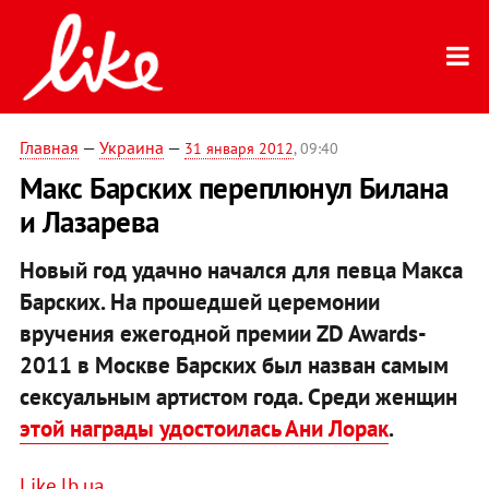
Главная
—
Украина
—
31 января 2012
, 09:40
Макс Барских переплюнул Билана
и Лазарева
Новый год удачно начался для певца Макса
Барских. На прошедшей церемонии
вручения ежегодной премии ZD Awards-
2011 в Москве Барских был назван самым
сексуальным артистом года. Среди женщин
этой награды удостоилась Ани Лорак
.
Like.lb.ua