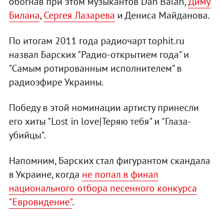
обогнав при этом музыкантов Dan Balan,
Диму
Билана
,
Сергея Лазарева
и Дениса Майданова.
По итогам 2011 года радиочарт tophit.ru
назвал Барских "Радио-открытием года" и
"Самым ротированным исполнителем" в
радиоэфире Украины.
Победу в этой номинации артисту принесли
его хиты "Lost in love|Теряю тебя" и "Глаза-
убийцы".
Напомним, Барских стал фигурантом скандала
в Украине, когда
не попал в финал
национального отбора песенного конкурса
"Евровидение"
.