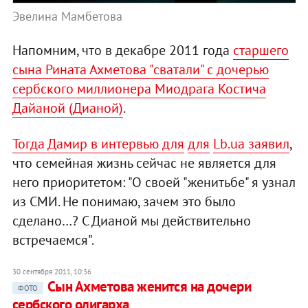
Эвелина Мамбетова
Напомним, что в декабре 2011 года
старшего
сына Рината Ахметова "сватали" с дочерью
сербского миллионера Миодрага Костича
Дайаной (Дианой)
.
Тогда Дамир в интервью для
для
Lb.ua заявил
,
что семейная жизнь сейчас не является для
него приоритетом: "О своей "женитьбе" я узнал
из СМИ. Не понимаю, зачем это было
сделано…? С Дианой мы действительно
встречаемся".
30 сентября 2011, 10:36
Сын Ахметова женится на дочери
ФОТО
сербского олигарха