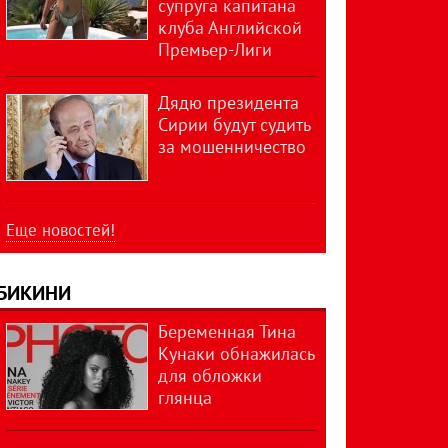
супруга капитана
клуба Английской
Премьер-Лиги
Дядю президента
Сирии будут судить
за мошенничество
Еще новостей!
БИКИНИ
Беременная Тина
Кунаки обнажилась
для обложки
глянца