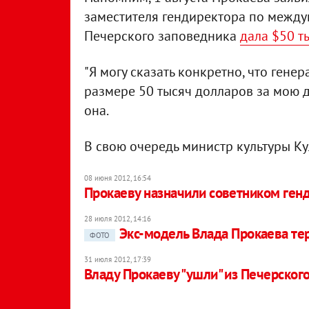
заместителя гендиректора по между
Печерского заповедника
дала $50 ты
"Я могу сказать конкретно, что гене
размере 50 тысяч долларов за мою д
она.
В свою очередь министр культуры Кул
08 июня 2012, 16:54
Прокаеву назначили советником ген
28 июля 2012, 14:16
Экс-модель Влада Прокаева те
ФОТО
31 июля 2012, 17:39
Владу Прокаеву "ушли" из Печерског