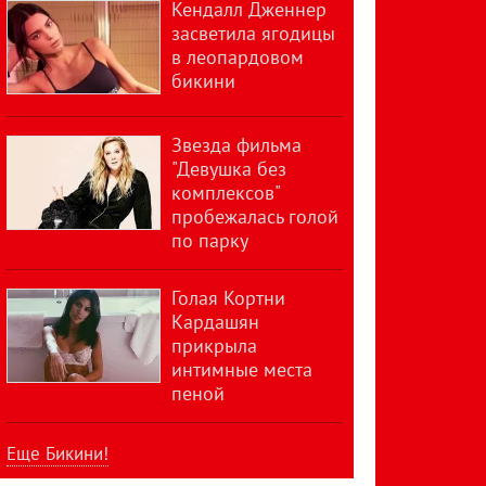
Кендалл Дженнер
засветила ягодицы
в леопардовом
бикини
Звезда фильма
"Девушка без
комплексов"
пробежалась голой
по парку
Голая Кортни
Кардашян
прикрыла
интимные места
пеной
Еще Бикини!