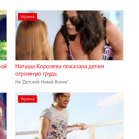
Украина
ной
Наташа Королева показала детям
огромную грудь
На "Детской Новой Волне"
Украина