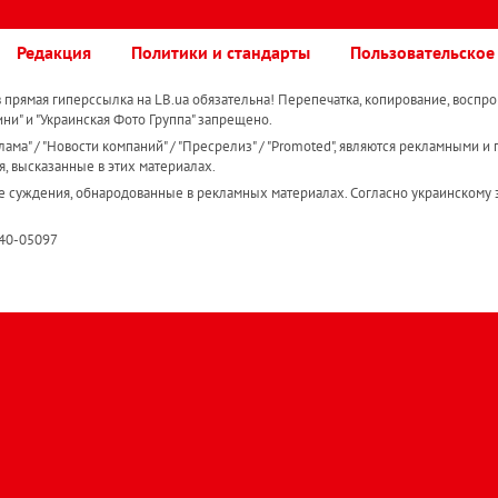
Редакция
Политики и стандарты
Пользовательское
прямая гиперссылка на LB.ua обязательна! Перепечатка, копирование, воспро
ини" и "Украинская Фото Группа" запрещено.
ама" / "Новости компаний" / "Пресрелиз" / "Promoted", являются рекламными и 
я, высказанные в этих материалах.
е суждения, обнародованные в рекламных материалах. Согласно украинскому з
R40-05097