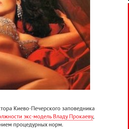
тора Киево-Печерского заповедника
олжности экс-модель Владу Прокаеву
,
ением процедурных норм.