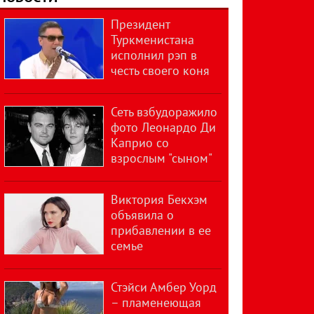
Президент
Туркменистана
исполнил рэп в
честь своего коня
Сеть взбудоражило
фото Леонардо Ди
Каприо со
взрослым "сыном"
Виктория Бекхэм
объявила о
прибавлении в ее
семье
Стэйси Амбер Уорд
– пламенеющая