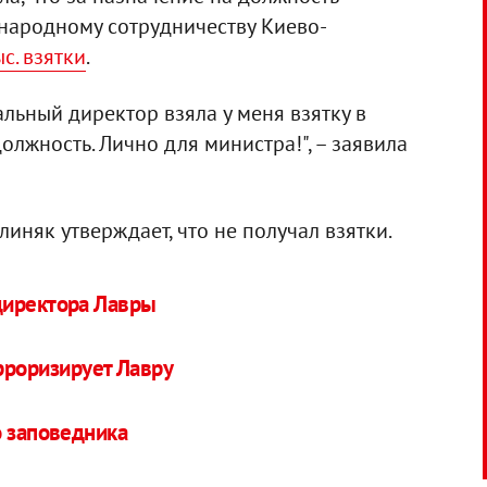
народному сотрудничеству Киево-
с. взятки
.
ральный директор взяла у меня взятку в
олжность. Лично для министра!", – заявила
иняк утверждает, что не получал взятки.
директора Лавры
рроризирует Лавру
о заповедника