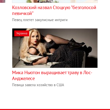
Козловский назвал Стоцкую "безголосой
певичкой"
Певец плетет закулисные интриги
Украина
​Мика Ньютон выращивает траву в Лос-
Анджелесе
Певица завела хозяйство в США