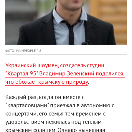
ФОТО: MAINPEOPLE.RU
Украинский шоумен, создатель студии
"Квартал 95" Владимир Зеленский поделился,
что обожает крымскую природу
.
Каждый раз, когда он вместе с
"кварталовцами" приезжал в автономию с
концертами, его семья тем временем с
удовольствием нежилась под теплым
крымским солнцем. Однако нынешняя