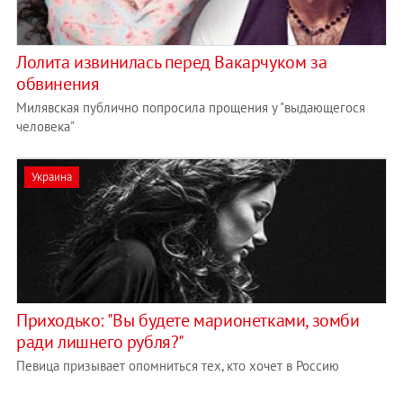
Лолита извинилась перед Вакарчуком за
обвинения
Милявская публично попросила прощения у "выдающегося
человека"
Украина
Приходько: "Вы будете марионетками, зомби
ради лишнего рубля?"
Певица призывает опомниться тех, кто хочет в Россию