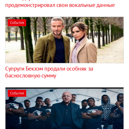
продемонстрировал свои вокальные данные
События
Супруги Бекхэм продали особняк за
баснословную сумму
События