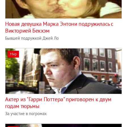
Новая девушка Марка Энтони подружилась с
Викторией Бекхэм
Бывшей подружкой Джей Ло
Мир
Актер из "Гарри Поттера" приговорен к двум
годам тюрьмы
За участие в погромах