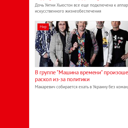
Дочь Уитни Хьюстон все еще подключена к аппар
искусственного жизнеобеспечения
Мир
В группе "Машина времени" произош
раскол из-за политики
Макаревич собирается ехать в Украину без кома