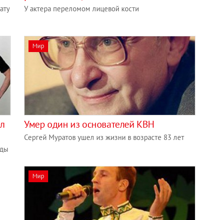
ату
У актера переломом лицевой кости
Мир
ел
Умер один из основателей КВН
Сергей Муратов ушел из жизни в возрасте 83 лет
нды
Мир