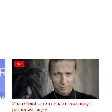
Мир
Иван Охлобыстин попал в больницу с
разбитым лицом