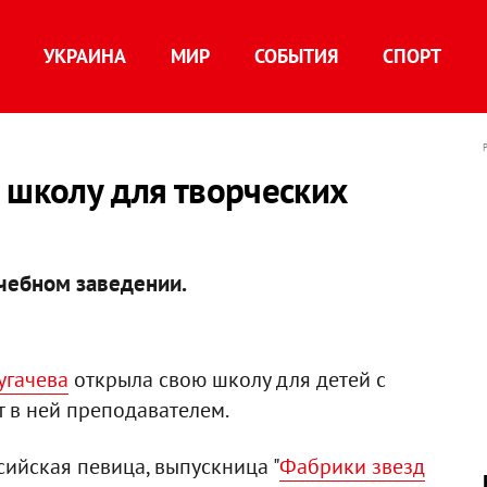
УКРАИНА
МИР
СОБЫТИЯ
СПОРТ
 школу для творческих
чебном заведении.
угачева
открыла свою школу для детей с
т в ней преподавателем.
ийская певица, выпускница "
Фабрики звезд