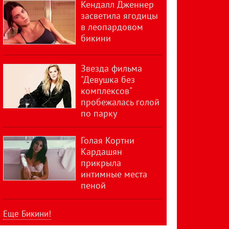
Кендалл Дженнер
засветила ягодицы
в леопардовом
бикини
Звезда фильма
"Девушка без
комплексов"
пробежалась голой
по парку
Голая Кортни
Кардашян
прикрыла
интимные места
пеной
Еще Бикини!