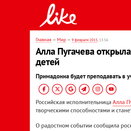
Главная
—
Мир
—
9 февраля 2015
, 13:56
Алла Пугачева открыла
детей
Примадонна будет преподавать в у
Российская исполнительница
Алла П
творческими способностями и стане
О радостном событии сообщила росс