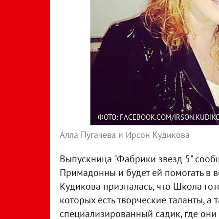
ФОТО: FACEBOOK.COM/IRSON.KUDIK
Алла Пугачева и Ирсон Кудикова
Выпускница "Фабрики звезд 5" сообщ
Примадонны и будет ей помогать в 
Кудикова призналась, что Школа гото
которых есть творческие таланты, а 
специализированный садик, где они 