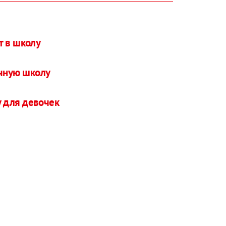
т в школу
ычную школу
 для девочек