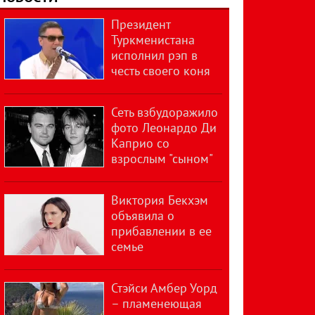
Президент
Туркменистана
исполнил рэп в
честь своего коня
Сеть взбудоражило
фото Леонардо Ди
Каприо со
взрослым "сыном"
Виктория Бекхэм
объявила о
прибавлении в ее
семье
Стэйси Амбер Уорд
– пламенеющая