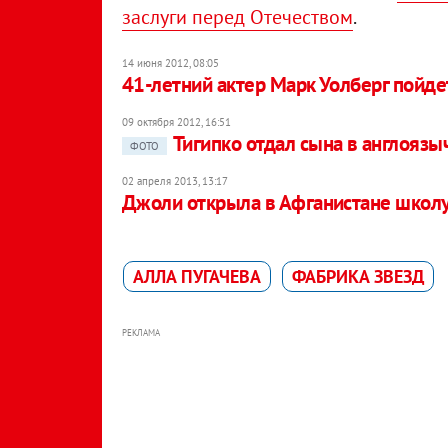
заслуги перед Отечеством
.
14 июня 2012, 08:05
41-летний актер Марк Уолберг пойде
09 октября 2012, 16:51
Тигипко отдал сына в англояз
ФОТО
02 апреля 2013, 13:17
Джоли открыла в Афганистане школу
АЛЛА ПУГАЧЕВА
ФАБРИКА ЗВЕЗД
РЕКЛАМА