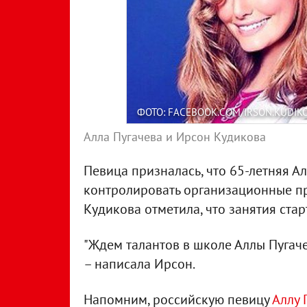
ФОТО: FACEBOOK.COM/IRSON.KUDIK
Алла Пугачева и Ирсон Кудикова
Певица призналась, что 65-летняя А
контролировать организационные пр
Кудикова отметила, что занятия ста
"Ждем талантов в школе Аллы Пугаче
– написала Ирсон.
Напомним, российскую певицу
Аллу 