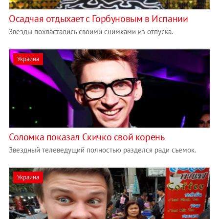
Осадчая отдыхает с Горбуновым в Испании
Звезды похвастались своими снимками из отпуска.
Украина
Соломка показал Скичко свой корень
Звездный телеведущий полностью разделся ради съемок.
Украина