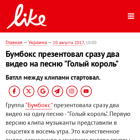
Главная
—
Украина
—
10 августа 2017
, 10:00
Бумбокс презентовал сразу два
видео на песню "Голый король"
Батлл между клипами стартовал.
Группа
"Бумбокс"
презентовала сразу два
видео на одну песню - "Голый король". Первую
версию клипа музыканты представили в
соцсетях в восемь утра. Это качественное
видео, записанное с участием лидера группы