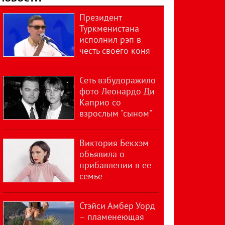
Президент
Туркменистана
исполнил рэп в
честь своего коня
Сеть взбудоражило
фото Леонардо Ди
Каприо со
взрослым "сыном"
Виктория Бекхэм
объявила о
прибавлении в ее
семье
Стэйси Амбер Уорд
– пламенеющая