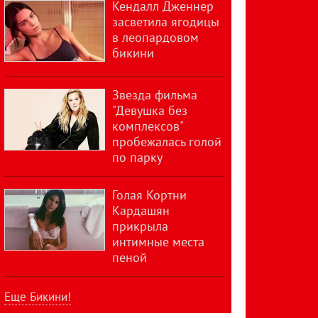
Кендалл Дженнер
засветила ягодицы
в леопардовом
бикини
Звезда фильма
"Девушка без
комплексов"
пробежалась голой
по парку
Голая Кортни
Кардашян
прикрыла
интимные места
пеной
Еще Бикини!