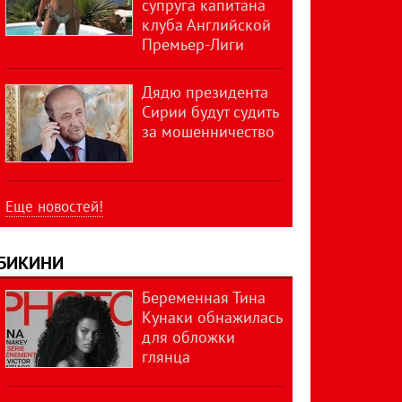
супруга капитана
клуба Английской
Премьер-Лиги
Дядю президента
Сирии будут судить
за мошенничество
Еще новостей!
БИКИНИ
Беременная Тина
Кунаки обнажилась
для обложки
глянца