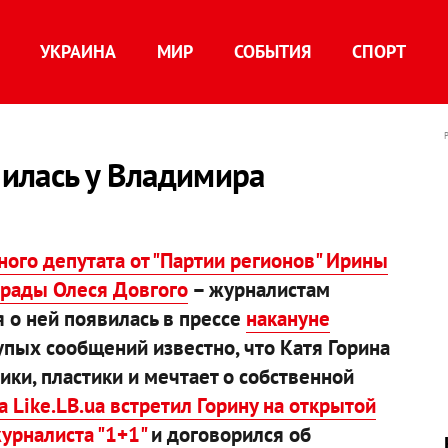
УКРАИНА
МИР
СОБЫТИЯ
СПОРТ
чилась у Владимира
ного депутата от "Партии регионов" Ирины
врады Олеся Довгого
– журналистам
 о ней появилась в прессе
накануне
купых сообщений известно, что Катя Горина
ики, пластики и мечтает о собственной
 Like.LB.ua встретил Горину на открытой
урналиста "1+1"
и договорился об