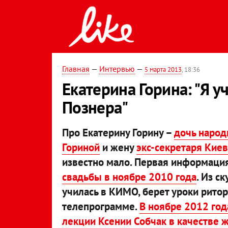
Главная
—
Интервью
—
5 марта 2013
, 18:36
Екатерина Горина: "Я у
Познера"
Про Екатерину Горину –
дочь народ
Гориной
и жену
экс-секретаря Кие
известно мало. Первая информация
свадьбы в ноябре 2010 года
. Из с
училась в КИМО, берет уроки ритор
телепрограмме.
В ноябре 2012 года
лекции Ксении Собчак в качестве ж