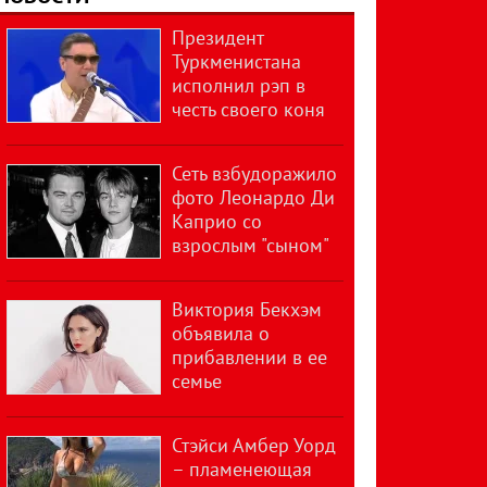
Президент
Туркменистана
исполнил рэп в
честь своего коня
Сеть взбудоражило
фото Леонардо Ди
Каприо со
взрослым "сыном"
Виктория Бекхэм
объявила о
прибавлении в ее
семье
Стэйси Амбер Уорд
– пламенеющая