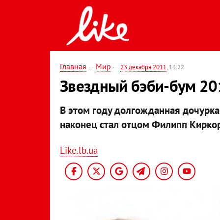
Главная
—
Мир
—
23 декабря 2011
, 13:22
Звездный бэби-бум 20
В этом году долгожданная дочурка 
наконец стал отцом Филипп Кирко
Like.lb.ua