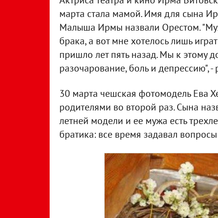
Актриса театра и кино Ирма Витовска
марта стала мамой. Имя для сына И
Малыша Ирмы назвали Орестом. "Муж
брака, а вот мне хотелось лишь играть
пришло лет пять назад. Мы к этому д
разочарование, боль и депрессию", -
30 марта чешская фотомодель Ева Хе
родителями во второй раз. Сына наз
летней модели и ее мужа есть трех
братика: все время задавал вопросы