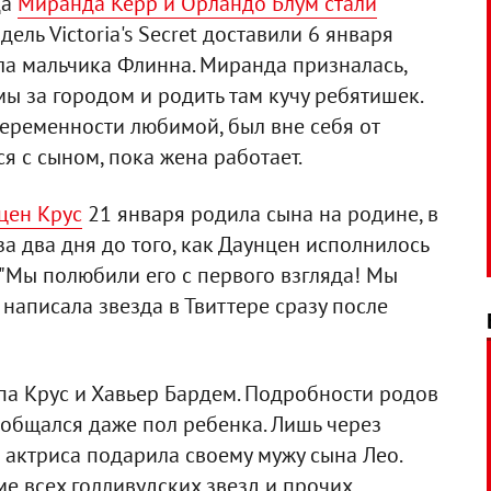
да
Миранда Керр и Орландо Блум стали
дель Victoria's Secret доставили 6 января
ла мальчика Флинна. Миранда призналась,
мы за городом и родить там кучу ребятишек.
 беременности любимой, был вне себя от
ся с сыном, пока жена работает.
цен Крус
21 января родила сына на родине, в
а два дня до того, как Даунцен исполнилось
 "Мы полюбили его с первого взгляда! Мы
- написала звезда в Твиттере сразу после
па Крус и Хавьер Бардем. Подробности родов
сообщался даже пол ребенка. Лишь через
о актриса подарила своему мужу сына Лео.
 всех голливудских звезд и прочих