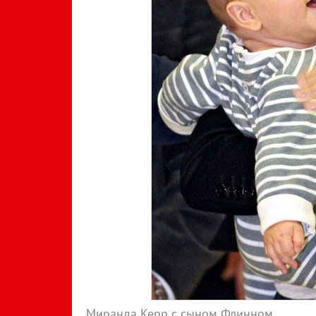
Миранда Керр с сыном Флинном