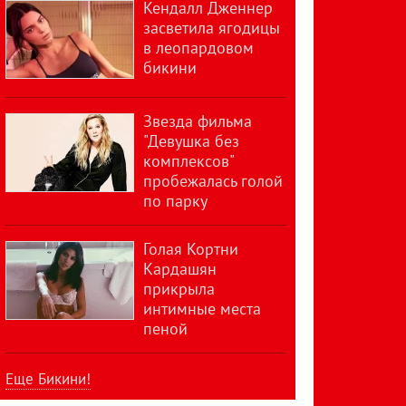
Кендалл Дженнер
засветила ягодицы
в леопардовом
бикини
Звезда фильма
"Девушка без
комплексов"
пробежалась голой
по парку
Голая Кортни
Кардашян
прикрыла
интимные места
пеной
Еще Бикини!