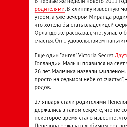
В первые же недели нового 2011 го
родителями
. В клинику известную мо
утром, а уже вечером Миранда роди
что хотела бы стать владелицей фер
Орландо же рассказал, что, узнав о
счастья. Он с удовольствием наньчит
Еще один "ангел" Victoria Secret
Даут
Голландии. Малыш появился на свет з
26 лет. Мальчика назвали Филленом.
просто на седьмом небе от счастья", 
родов.
27 января стали родителями Пенело
держались в таком секрете, что не 
некоторое время стало известно, чт
Пенелопа рожала в любимом роддоме