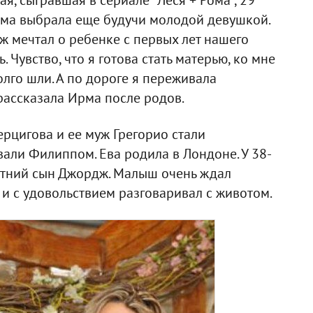
я, сыгравшая в сериале "Леся + Рома", 29
рма выбрала еще будучи молодой девушкой.
 мечтал о ребенке с первых лет нашего
. Чувство, что я готова стать матерью, ко мне
олго шли. А по дороге я переживала
 рассказала Ирма после родов.
рцигова и ее муж Грегорио стали
вали Филиппом. Ева родила в Лондоне. У 38-
летний сын Джордж. Малыш очень ждал
 и с удовольствием разговаривал с животом.