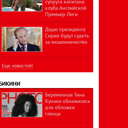
супруга капитана
клуба Английской
Премьер-Лиги
Дядю президента
Сирии будут судить
за мошенничество
Еще новостей!
БИКИНИ
Беременная Тина
Кунаки обнажилась
для обложки
глянца