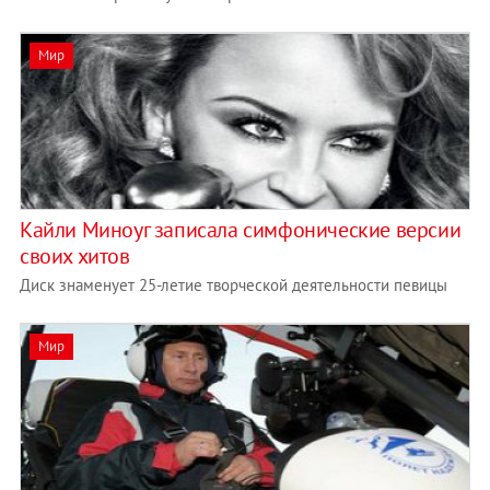
Мир
Кайли Миноуг записала симфонические версии
своих хитов
Диск знаменует 25-летие творческой деятельности певицы
Мир