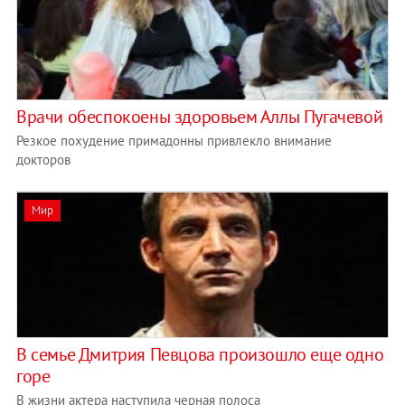
Врачи обеспокоены здоровьем Аллы Пугачевой
Резкое похудение примадонны привлекло внимание
докторов
Мир
В семье Дмитрия Певцова произошло еще одно
горе
В жизни актера наступила черная полоса