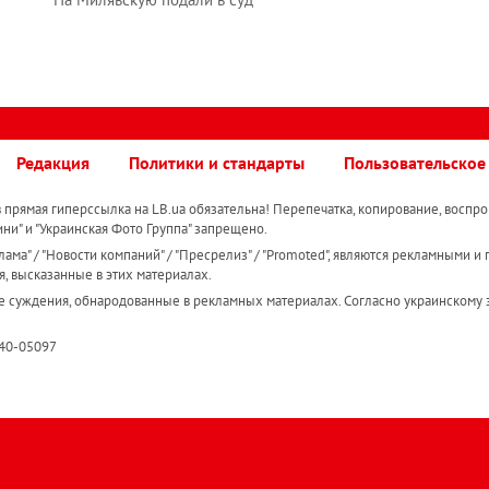
Редакция
Политики и стандарты
Пользовательское
прямая гиперссылка на LB.ua обязательна! Перепечатка, копирование, воспро
ини" и "Украинская Фото Группа" запрещено.
ама" / "Новости компаний" / "Пресрелиз" / "Promoted", являются рекламными и 
я, высказанные в этих материалах.
е суждения, обнародованные в рекламных материалах. Согласно украинскому з
R40-05097