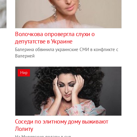
Волочкова опровергла слухи о
депутатстве в Украине
Балерина обвинила украинские СМИ в конфликте с
Валерией
Мир
Соседи по элитному дому выживают
Лолиту
На Милявскую подали в суд