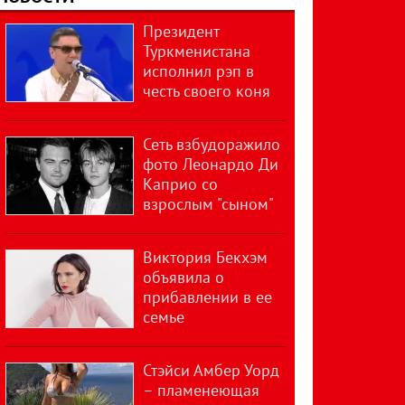
Президент
Туркменистана
исполнил рэп в
честь своего коня
Сеть взбудоражило
фото Леонардо Ди
Каприо со
взрослым "сыном"
Виктория Бекхэм
объявила о
прибавлении в ее
семье
Стэйси Амбер Уорд
– пламенеющая