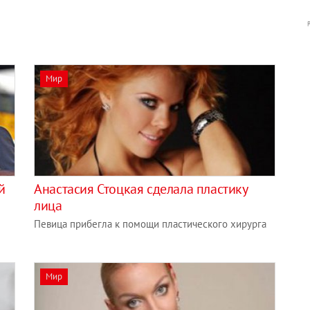
Мир
й
Анастасия Стоцкая сделала пластику
лица
Певица прибегла к помощи пластического хирурга
Мир