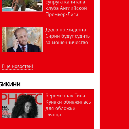
супруга капитана
клуба Английской
Премьер-Лиги
Дядю президента
Сирии будут судить
за мошенничество
Еще новостей!
БИКИНИ
Беременная Тина
Кунаки обнажилась
для обложки
глянца