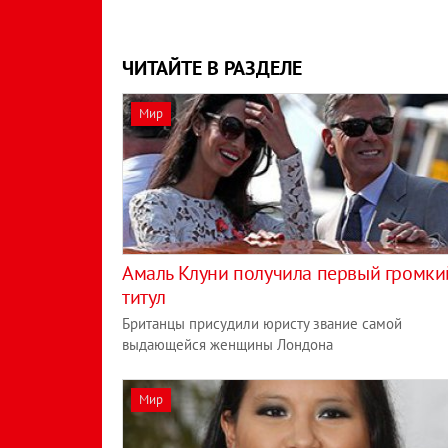
ЧИТАЙТЕ В РАЗДЕЛЕ
Мир
Амаль Клуни получила первый громки
титул
Британцы присудили юристу звание самой
выдающейся женщины Лондона
Мир