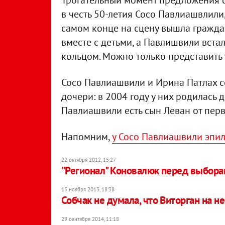
Трогательный момент предложения со
в честь 50-летия Сосо Павлиашвлили
самом конце на сцену вышла гражда
вместе с детьми, а Павлишвили вста
кольцом. Можно только представить
Сосо Павлиашвили и Ирина Патлах со
дочери: в 2004 году у них родилась д
Павлиашвили есть сын Леван от пер
Напомним,
у Сосо Павлиашвили эпил
22 октября 2012, 15:27
"Регионал" Коновалюк перед выбора
15 ноября 2013, 18:38
Собчак не думала, что Виторган на н
29 сентября 2014, 11:18