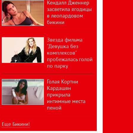
Кендалл Дженнер
засветила ягодицы
в леопардовом
бикини
Звезда фильма
"Девушка без
комплексов"
пробежалась голой
по парку
Голая Кортни
Кардашян
прикрыла
интимные места
пеной
Еще Бикини!