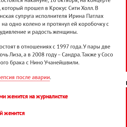
стоялся накануне, 16 октября, на концерте
, который прошел в Крокус Сити Холл. В
нская супруга исполнителя Ирина Патлах
л на одно колено и протянул ей коробочку с
 удивление и радость женщины.
стоят в отношениях с 1997 года. У пары две
очь Лиза, а в 2008 году – Сандра. Также у Сосо
вого брака с Нино Учанейшвили.
епсия после аварии
.
ми женится на журналистке
ей женится