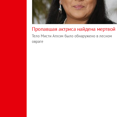
Пропавшая актриса найдена мертвой
Тело Мисти Апхэм было обнаружено в лесном
овраге