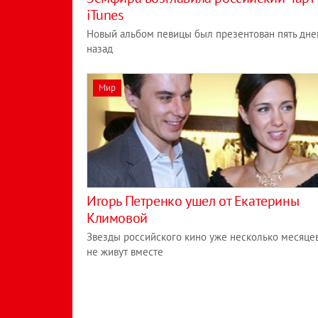
iTunes
Новый альбом певицы был презентован пять дне
назад
Мир
Игорь Петренко ушел от Екатерины
Климовой
Звезды российского кино уже несколько месяце
не живут вместе