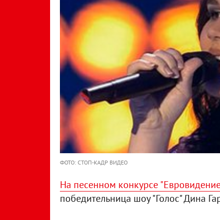
ФОТО: СТОП-КАДР ВИДЕО
На песенном конкурсе "Евровидение"
победительница шоу "Голос" Дина Га