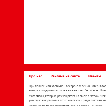
Про нас
Реклама на сайте
Ивенты
При полном или частичном воспроизведении материалов 
которых содержится ссылка на агентство "Українськi Нов
Материалы, которые размещаются на сайте с меткой "Рекл
участвует в подготовке этого контента и разделяет мнени
Редакция не несет ответственности за факты и оценочны