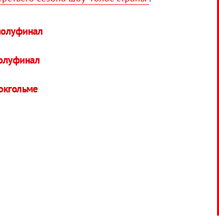
полуфинал
полуфинал
токгольме