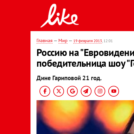
Главная
—
Мир
—
19 февраля 2013
, 12:01
Россию на "Евровидени
победительница шоу "Г
Дине Гариповой 21 год.