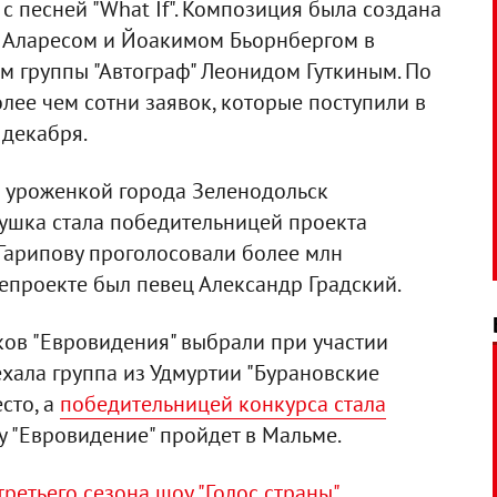
с песней "What If". Композиция была создана
 Аларесом и Йоакимом Бьорнбергом в
м группы "Автограф" Леонидом Гуткиным. По
лее чем сотни заявок, которые поступили в
 декабря.
я уроженкой города Зеленодольск
евушка стала победительницей проекта
а Гарипову проголосовали более млн
лепроекте был певец Александр Градский.
ков "Евровидения" выбрали при участии
ехала группа из Удмуртии "Бурановские
сто, а
победительницей конкурса стала
ду "Евровидение" пройдет в Мальме.
третьего сезона шоу "Голос страны"
.