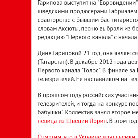
Гарипова выступит на "Евровидении" 
шведскими продюсерами Габриэлем
соавторстве с бывшим бас-гитаристо
словам Аксюты, песню выбрали из бо
редакцию "Первого канала" с начала
Дине Гариповой 21 год, она являетс
(Татарстан). В декабре 2012 года д
Первого канала "Голос". В финале з
телезрителей. Ее наставником на те
В прошлом году российских участни
телезрителей, и тогда на конкурс по
бабушки". Коллектив занял второе ме
певица из Швеции Лорин
. В этом го
Отметим, что в Украине идут съемки 