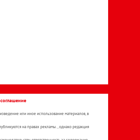
 соглашение
изведение или иное использование материалов, в
публикуются на правах рекламы. , однако редакция
аконодательству, ответственность за содержание