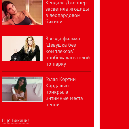
Кендалл Дженнер
засветила ягодицы
в леопардовом
бикини
Звезда фильма
"Девушка без
комплексов"
пробежалась голой
по парку
Голая Кортни
Кардашян
прикрыла
интимные места
пеной
Еще Бикини!