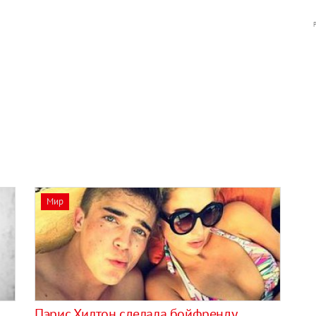
Мир
Пэрис Хилтон сделала бойфренду