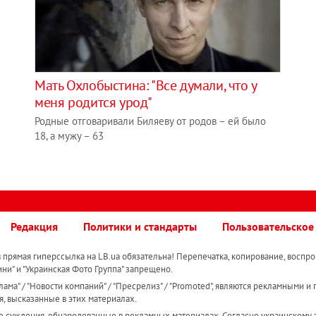
Мать Охлобыстина: "Все думали, что у
меня родится урод"
Родные отговаривали Биляеву от родов – ей было
18, а мужу – 63
Редакция
Политики и стандарты
Пользовательское
прямая гиперссылка на LB.ua обязательна! Перепечатка, копирование, воспро
ини" и "Украинская Фото Группа" запрещено.
ама" / "Новости компаний" / "Пресрелиз" / "Promoted", являются рекламными и 
я, высказанные в этих материалах.
е суждения, обнародованные в рекламных материалах. Согласно украинскому з