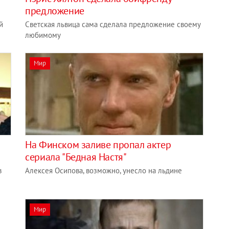
предложение
й
Светская львица сама сделала предложение своему
любимому
Мир
На Финском заливе пропал актер
сериала "Бедная Настя"
в
Алексея Осипова, возможно, унесло на льдине
Мир