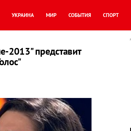
УКРАИНА
МИР
СОБЫТИЯ
СПОРТ
е-2013" представит
олос"