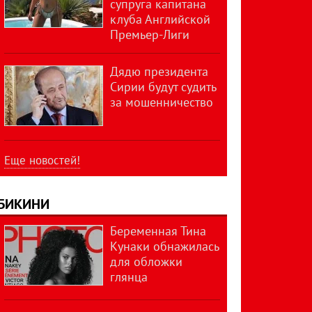
супруга капитана
клуба Английской
Премьер-Лиги
Дядю президента
Сирии будут судить
за мошенничество
Еще новостей!
БИКИНИ
Беременная Тина
Кунаки обнажилась
для обложки
глянца