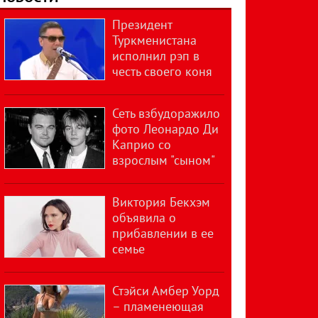
Президент
Туркменистана
исполнил рэп в
честь своего коня
Сеть взбудоражило
фото Леонардо Ди
Каприо со
взрослым "сыном"
Виктория Бекхэм
объявила о
прибавлении в ее
семье
Стэйси Амбер Уорд
– пламенеющая